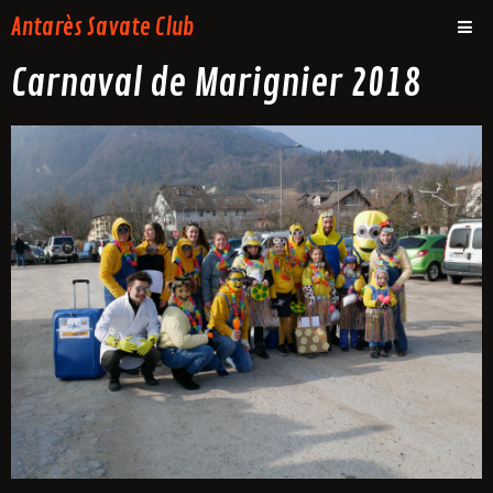
Antarès Savate Club
Carnaval de Marignier 2018
Présentation
Les cours
Média
Inscription
Actualités
Agenda
Contact