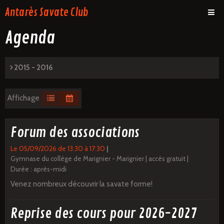
Antarès Savate Club
Agenda
Présentation
Les cours
2015 - 2016
Média
Inscription
Affichage
Actualités
Forum des associations
Agenda
Le 05/09/2026
de 13:30
à 17:30
Contact
Gymnase du collège de Marignier - Marignier
accès gratuit
Durée : après-midi
Venez nombreux découvrir la savate forme!
Reprise des cours pour 2026-2027